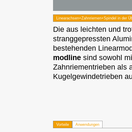
Linearachsen+Zahnriemen+Spindel in der Üb
Die aus leichten und tr
stranggepressten Alumi
bestehenden Linearmod
modline
sind sowohl mi
Zahnriementrieben als 
Kugelgewindetrieben au
Vorteile
Anwendungen