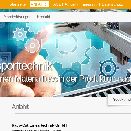
Startseite
|
ANFAHRT
|
AGB
|
Aktuell
|
Impressum
|
Datenschutz
Sonderlösungen
Kontakt
porttechnik
einen Materialfluss in der Produktion n
Anfahrt
Ratio-Cut Lineartechnik GmbH